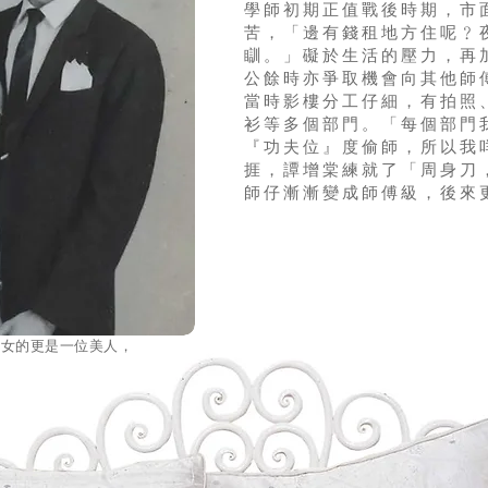
學師初期正值戰後時期，市
苦，「邊有錢租地方住呢﹖
瞓。」礙於生活的壓力，再
公餘時亦爭取機會向其他師
當時影樓分工仔細，有拍照
衫等多個部門。「每個部門
『功夫位』度偷師，所以我
捱，譚增棠練就了「周身刀
師仔漸漸變成師傅級，後來
，女的更是一位美人，