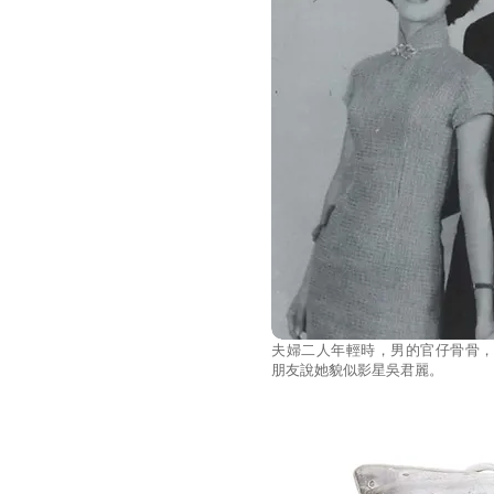
夫婦二人年輕時，男的官仔骨骨
朋友說她貌似影星吳君麗。