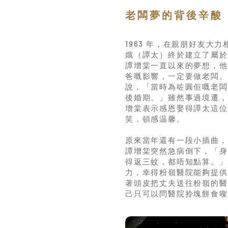
老闆夢的背後辛酸
1963 年，在親朋好友大
娥（譚太）終於建立了屬於
譚增棠一直以來的夢想，他
爸嘅影響，一定要做老闆。
說，「當時為咗圓佢嘅老闆
後婚期。」雖然事過境遷，
增棠表示感恩娶得譚太這位
笑，頓感温馨。
原來當年還有一段小插曲，
譚增棠突然急病倒下，「身
得返三蚊，都唔知點算。」
力，幸得粉嶺醫院能夠提供
著頭皮把丈夫送往粉嶺的醫
己只可以問醫院拎塊餅食㗎