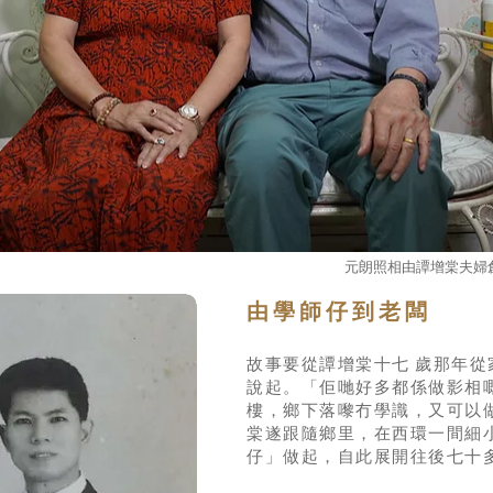
元朗照相由譚增棠夫婦
由學師仔到老闆
故事要從譚增棠十七 歲那年
說起。「佢哋好多都係做影相
樓，鄉下落嚟冇學識，又可以
棠遂跟隨鄉里，在西環一間細
仔」做起，自此展開往後七十