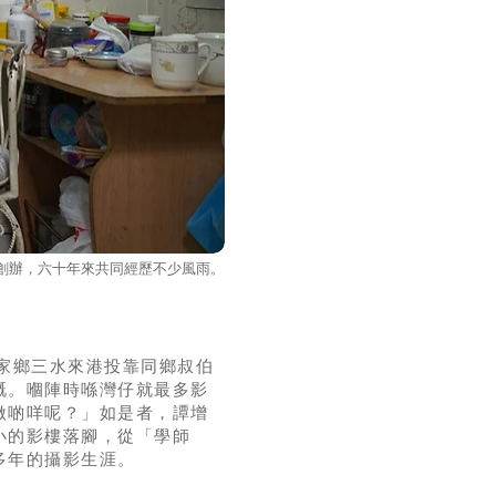
創辦，六十年來共同經歷不少風雨。
從家鄉三水來港投靠同鄉叔伯
嘅。嗰陣時喺灣仔就最多影
做啲咩呢？」如是者，譚增
小的影樓落腳，從「學師
多年的攝影生涯。