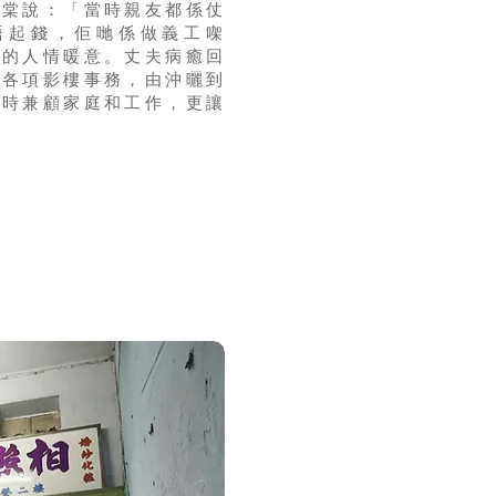
增棠說：「當時親友都係仗
唔起錢，佢哋係做義工㗎
日的人情暖意。丈夫病癒回
習各項影樓事務，由沖曬到
同時兼顧家庭和工作，更讓