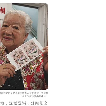
譚太興之所至穿上早年供客人穿的裙褂，手上拿
著女兒替她拍攝的相片。
兩地，送飯送粥，舖頭則交