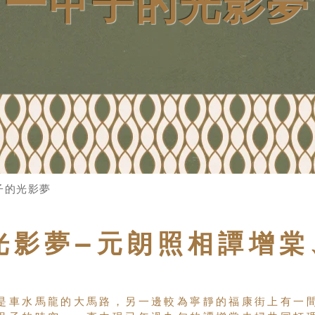
一甲子的光影夢
子的光影夢
光影夢—元朗照相譚增棠
是車水馬龍的大馬路，另一邊較為寧靜的福康街上有一