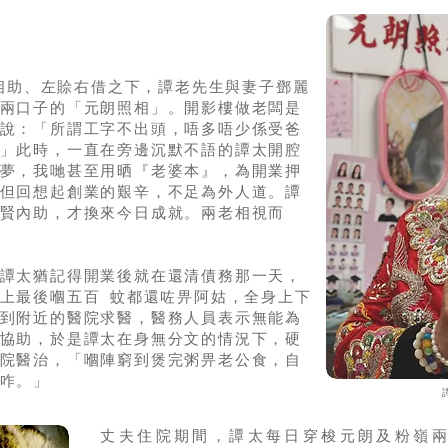
力相助、左賒右借之下，譚老先生與妻子鄧麗
兩口子的「元朗照相」。開影樓做老闆是
說：「所謂工字不出頭，唔多唔少係受爸
」此時，一直在旁邊沉默不語的譚太開腔
夢，我哋甚至用晒『老婆本』，為開業押
但回想起創業的艱辛，不足為外人道。譚
賢內助，才換來今日成就。兩老相視而
譚太猶記得開業後就在還清債務那一天，
上最後嗰五百 蚊都還咗畀阿姑，全身上下
到附近的醫院求醫，醫務人員表示無能為
協助，於是譚太在身無分文的情況下，硬
院醫治，「嗰陣窮到煲完粥畀老公食，自
咋。」
​丈夫住院期間，譚太每日穿梭元朗及粉嶺