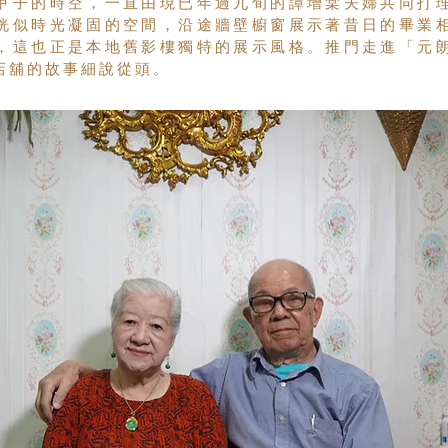
甲子的時空，一直由現已年過九旬的譚增棠夫婦共同打
恍似時光凝固的空間，沿途牆壁櫥窗展示著昔日的畢業
，這也正是本地舊影樓獨特的展示風格。推門走進「元
店舖的故事細說從頭。