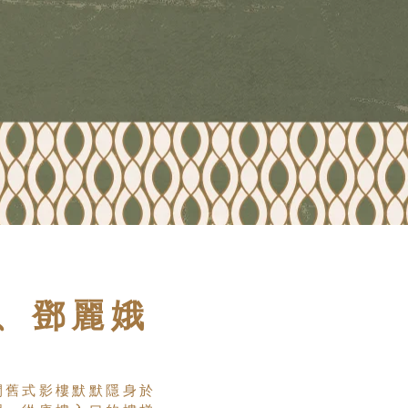
、鄧麗娥
間舊式影樓默默隱身於