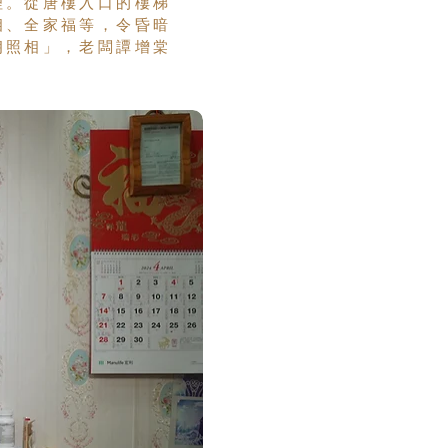
理。從唐樓入口的樓梯
相、全家福等，令昏暗
朗照相」，老闆譚增棠