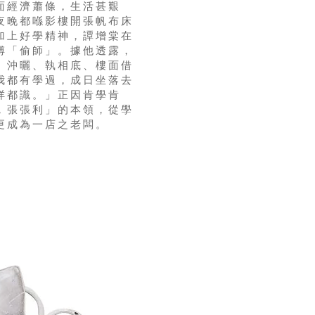
面經濟蕭條，生活甚艱
夜晚都喺影樓開張帆布床
加上好學精神，譚增棠在
傅「偷師」。據他透露，
、沖曬、執相底、樓面借
我都有學過，成日坐落去
咩都識。」正因肯學肯
，張張利」的本領，從學
更成為一店之老闆。