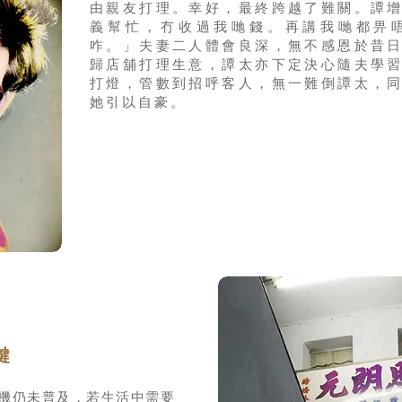
由親友打理。幸好，最終跨越了難關。譚
義幫忙，冇收過我哋錢。再講我哋都畀
咋。」夫妻二人體會良深，無不感恩於昔
歸店舖打理生意，譚太亦下定決心隨夫學
打燈，管數到招呼客人，無一難倒譚太，
她引以自豪。
鍵
機仍未普及，若生活中需要