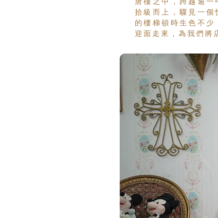
唐樓之中，跨越逾一
拾級而上，驟見一個
的樓梯頓時生色不少
迎面走來，為我們將