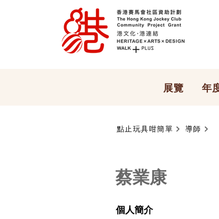
展覽
年
點止玩具咁簡單
導師
蔡業康
個人簡介