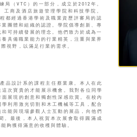
練局（VTC）的一部分，成立於2012年。
、工商及酒店旅遊管理學院和科技學院。
課程都經過香港學術及職業資歷評審局的認
專業團體和組織的認證。學院倡導創新、專
化和可持續發展的理念。他們致力於成為一
培養具備職業能力的行業精英，注重與業界
國際視野，以滿足行業的需求。
院產品設計系的課程主任蔡業康。本人在此
生這次寶貴的才能展示機會。我對各位同學
方面展現的創意和獨創性深感欣賞。在校內
同學利用激光切割和木工機械等工具，配合
造出能與現場參觀人士互動的展品，向他們
聞。最後，本人祝賀本次展會取得圓滿成
都能夠獲得滿意的收穫與體驗。