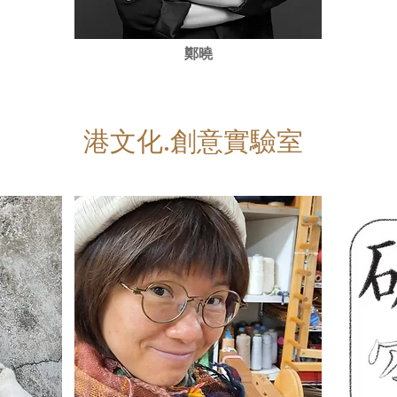
鄭曉
港文化.創意實驗室