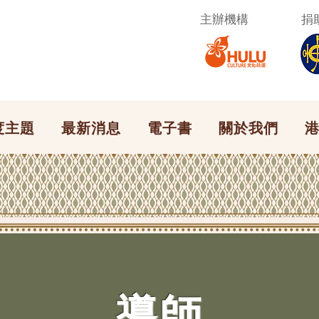
​主辦機構
捐
度主題
最新消息
電子書
關於我們
港
​導師