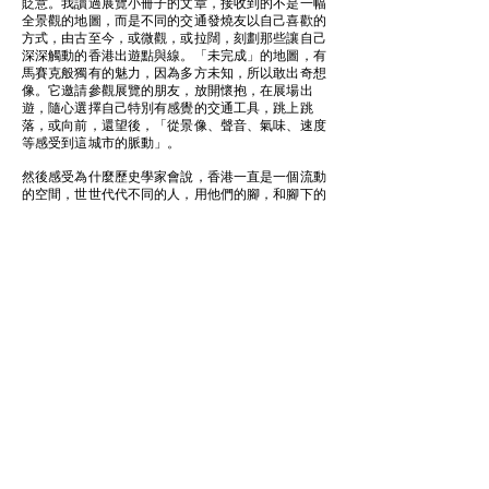
貶意。我讀過展覽小冊子的文章，接收到的不是一幅
全景觀的地圖，而是不同的交通發燒友以自己喜歡的
方式，由古至今，或微觀，或拉闊，刻劃那些讓自己
深深觸動的香港出遊點與線。「未完成」的地圖，有
馬賽克般獨有的魅力，因為多方未知，所以敢出奇想
像。它邀請參觀展覽的朋友，放開懷抱，在展場出
遊，隨心選擇自己特別有感覺的交通工具，跳上跳
落，或向前，還望後，「從景像、聲音、氣味、速度
等感受到這城市的脈動」。
然後感受為什麼歷史學家會說，香港一直是一個流動
的空間，世世代代不同的人，用他們的腳，和腳下的
車轆，努力塑造著這個地方。
再說一次，主辦單位資源有限，辦好展覽，要靠很多
人的支持。小冊子羅列了各個出心協力的單位和朋
友，在此不贅。最後，特別鳴謝香港賽馬會慈善信託
基金多年來慷慨的贊助，讓文化葫蘆可以放心出遊。
任何情況下，捐助機構皆不會對任何人或法律實體因此載內容而作出或沒有作出的任何行為
負上任何法律責任。
© 2026 文化葫蘆版權所有
免責聲明
私隱政策
​主辦機構