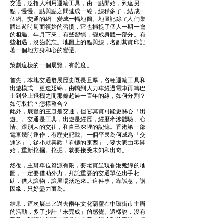
交通，泛指人利用運輸工具，由一點開始，到達另一
點，慢慢。點與點之間連成一線，線積多了，結成一
個網。交通的網，變成一幅地圖。地圖記錄了人們集
體出遊時周而復始的習慣，它也捕捉了個人一期一會
的相遇。年月下來，有些習慣，變成身體一部分。有
些相遇，沒齒難忘。地圖上的點與線，名副其實印記
著一個地方身和心的變遷。
策劃這樣的一個展覽，有難度。
首先，本地交通發展歷史既長且厚，各種運輸工具和
出遊模式，更迭延綿，由轎到人力車經過電車再轉巴
士到登上飛機之間那條超過一百年的線，如何分割？
如何取捨？怎樣整合？
此外，展覽的主題是交通，但它其實可能更關心「出
遊」。交通是工具，出遊是經歷，經歷牽涉體驗、心
情、跟別人的交往，和自己深埋的記憶。香港第一部
電車幾時運作，有歷史記載。一個平民為何成為「交
通迷」，從小就喜歡「有轆的東西」，要大家由零開
始，重新挖掘。挖掘，就要接受未知和出奇。
然後，主辦單位資源有限，要老實呈現香港延綿的地
圖，一定要借助外力，拜託重要的交通單位出手相
助，借人讓物，讓展場活起來。這件事，靠誠意，講
因緣，只好盡力而為。
結果，這次展出比過去兩年文化葫蘆在中環街市主辦
的活動，多了少許「未完成」的感覺。這樣說，沒有