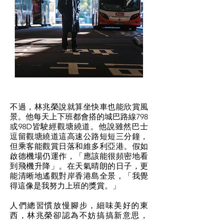
不過，林兆榮說就算坐快車也能欣賞風
景。他每天上下班都會搭的城巴路線798
或98D皆駛經觀塘繞道。他說雖然巴士
逗留觀塘繞道這高速公路短短三分鐘，
但乘客能觀賞日落和維多利亞港。假如
啟德機場仍運作，「應該能很頻密地看
到飛機升降」。在天氣晴朗的日子，更
能清晰地遙觀對岸香港島全景，「我覺
得這像是我努力上班的獎賞。」
人們總習慣放慢腳步，細味美好的東
西，林兆榮卻認為不妨搞搞新意思，