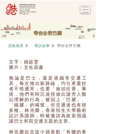
帶你去劈巴團
流動風景
專訪故事
帶你去劈巴團
文字：姚超雯
圖片：文化葫蘆
無論是巴士，還是港鐵等交通工
具，每次推出新路線，均引來愛好
者不惜通宵，也要「搶頭炷香」乘
搭，他們有時沉迷得做出讓旁人難
以理解的行為，被冠上「巴膠」、
「鐵膠」的稱號，但交通迷也有很
多種。林兆榮，香港恒生大學藝術
設計系講師，時被邀請為政策倡議
講巴士和寫交通主題的文章。
林兆榮自言從小就喜歡「有轆的東