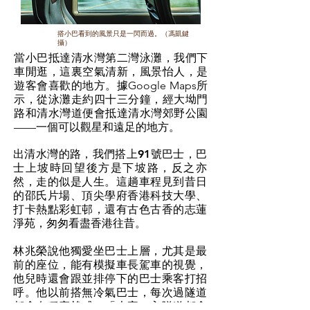
搭小巴看到的風景只是一閃而過。（馮凱鍵
攝）
當小巴抵達清水灣第二灣泳灘，我們下
車閒逛，這裏空氣清新，風景怡人，是
遊客會喜歡的地方。據Google Maps所
示，從泳灘走約四十三分鐘，經大坳門
路和清水灣道便會抵達清水灣郊野公園
——一個可以觀星和遠足的地方。
出清水灣的路，我們搭上91號巴士，巴
士上坡時回望後方是下坡路，反之亦
然，走的似是人生。這趟車程見到昔日
的邵氏片場、頂尖學府香港科技大學、
打卡熱點彩虹邨，還有古色古香的志蓮
淨苑，匆匆看盡香港往昔。
林兆榮說他獨愛坐巴士上層，尤其是最
前的座位，能有模擬車長駕車的視覺，
他兒時還會跟並排停下的巴士乘客打招
呼。他以前搭無冷氣巴士，每次過隧道
都會有種穿梭感：「大家一入隧道都會