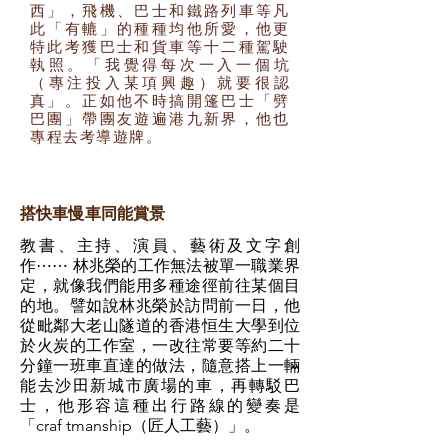
西」，飛機、巴士和鐵路列車等凡
此「有轆」的種種均他所愛，他更
特此考獲巴士和貨車等十二種駕駛
執照。「我覺得每次一入一個坑
（專注投入某項興趣）就要很認
真」。正如他不時搞開篷巴士「劈
巴團」帶團友遊遍港九新界，他也
專程去考導遊牌。
搭快車慢車同能賞景
教書、主持、演員、藝術及文字創
作⋯⋯ 林兆榮的工作無法被單一職業界
定，就像我們能用多種途徑前往某個目
的地。譬如說林兆榮於訪問前一日，他
從毗鄰大老山隧道的香港恒生大學到位
於火炭的工作室，一改往常要等約二十
分鐘一班車直達的做法，隨意搭上一輛
能去沙田新城市廣場的車，再轉駁巴
士，他形容這種出行路線的變奏是
「craf tmanship（匠人工藝）」。