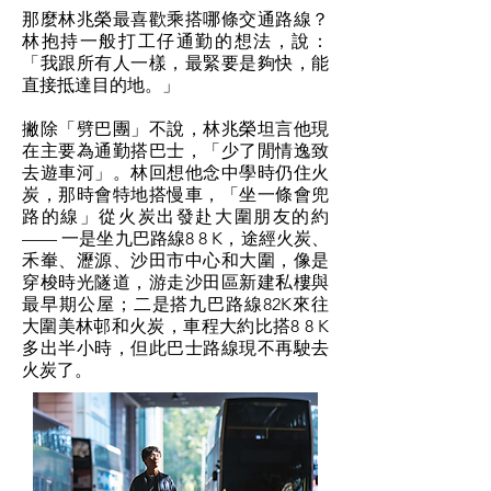
那麼林兆榮最喜歡乘搭哪條交通路線？
林抱持一般打工仔通勤的想法，說：
「我跟所有人一樣，最緊要是夠快，能
直接抵達目的地。」
撇除「劈巴團」不說，林兆榮坦言他現
在主要為通勤搭巴士，「少了閒情逸致
去遊車河」。林回想他念中學時仍住火
炭，那時會特地搭慢車，「坐一條會兜
路的線」從火炭出發赴大圍朋友的約
—— 一是坐九巴路線8 8 K，途經火炭、
禾輋、瀝源、沙田市中心和大圍，像是
穿梭時光隧道，游走沙田區新建私樓與
最早期公屋；二是搭九巴路線82K來往
大圍美林邨和火炭，車程大約比搭8 8 K
多出半小時，但此巴士路線現不再駛去
火炭了。