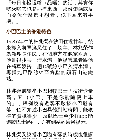
「每日都慢慢㗳（品嚐）的話，其實你
㗳來㗳去也是那些東西，那份煩躁或反
而令你什麼都不想看，低下頭來滑手
機。」
小巴巴士的香港特色
19 8 6年生的林兆榮在沙田住近廿年，後
來搬入將軍澳又住了十幾年。林兆榮作
為新界長住民，有個地方在他家附近，
他卻很少去—清水灣。他提議筆者跟他
在將軍澳搭一趟16號線小巴入清水灣，
再搭九巴路線91至終點的鑽石山港鐵
站。
林兆榮感覺坐小巴相較巴士「技術含量
高，它（小巴）不是你能隨便上車
的」，舉例說有遊客不敢搭小巴嗌有
落，也不知道小巴具體到站時間，能獲
得的資訊很少，反觀巴士至少有app能
追蹤巴士路向，亦有到站的廣播提示。
林兆榮又說搭小巴嗌有落的時機也很講