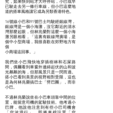
究，如果快到站才大呼停站，小巴或早
已駛走去另一條行車線，但小巴這麼地
道的搭車風格讓它成為另類香港特色。
16號線小巴和91號巴士均駛經銀線灣，
銀線灣是一個小海灘，沒它鄰近的清水
灣那麼起眼，但林兆榮對這麼一個小海
灘另眼相看，「這裏有銀線灣廣場，是
個中小型商場，我很喜歡在郊野地方有
個
小商場這回事。」
我們坐小巴飛快地穿插樹林和石屎路
間，偶爾看到車窗外連綿起伏的山和波
光粼粼的海，但那風景只是一閃而過。
搭小巴看到美景的視野相對受限，這也
是為何林兆榮搞巴士「劈巴團」，而非
小巴。
不過林兆榮說坐在小巴車頭靠中間的位
置，能留意司機的駕駛技術。他考過小
巴牌，他說他注意到有些小巴司機會
「空波滑行」，即將車檔設置「空