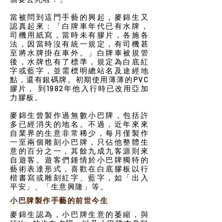
當被問到這門手藝的興起，麥錦生又
認真起來：「白牌車年代已有水牌，
司機用紙寫，當時未有膠片，各施各
法，因當時沒有統一規定，有司機甚
至將水牌掛在車外。」白牌車被規管
後，水牌也有了標準，規定為白底紅
字或藍字，並需標明總站名及途經地
點，還有銀碼牌。初期使用薄薄的PVC
膠片， 到1982年他入行時已改用亞加
力膠板。
麥錦生曾製作過無數小巴牌，包括許
多已經消失的地名。不過，近年來來
自業界的生意非常稀少，每月僅製作
一至兩個雕刻小巴牌，只佔他整體生
意的百分之一，其餘九成九客源則來
自遊客。遊客們鍾情於小巴牌獨特的
藝術表達形式，喜歡在白底膠板以行
楷書寫或雕刻紅字、藍字，如「出入
平安」、「生意興隆」等。
小巴牌製作手藝的前世今生
麥錦生認為，小巴牌生意的萎縮，與