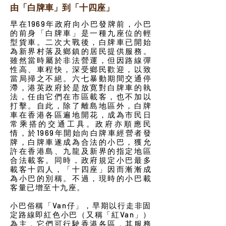
由「白牌車」到「十四座」
早在1969年政府向小巴發牌前，小巴
的前身「白牌車」是一種九座位的輕
型貨車。二次大戰後，白牌車已開始
為新界村落及鄉鎮的居民提供服務。
雖然當時屬於非法營運，但因路線彈
性高、車程快，深受鄉民歡迎，以致
當局掃之不絕。六七暴動期間交通停
滯，港英政府於是放寛對白牌車的執
法，任由它們在市區載客，也不加以
打擊。自此，除了離島地區外，白牌
車在香港各區遍地開花，成為市民日
常乘搭的交通工具。政府亦順應民
情，於1969年開始向白牌車經營者發
牌，白牌車遂成為合法的小巴，獲允
許在香港島、九龍及新界的指定地區
合法載客。同時，政府規定小巴最多
載客十四人，「十四座」因而漸漸成
為小巴的別稱。不過，現時的小巴載
客量已增至十九座。
小巴俗稱「Van仔」，早期以行走非固
定路線即紅色小巴（又稱「紅Van」）
為主，它們可行駛香港各區，其服務