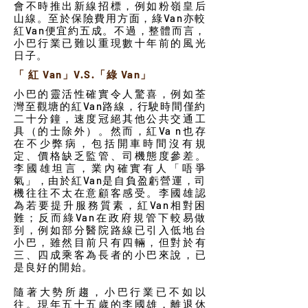
會不時推出新線招標，例如粉嶺皇后
山線。至於保險費用方面，綠Van亦較
紅Van便宜約五成。不過，整體而言，
小巴行業已難以重現數十年前的風光
日子。
「 紅 Van」V.S.「綠 Van」
小巴的靈活性確實令人驚喜，例如荃
灣至觀塘的紅Van路線，行駛時間僅約
二十分鐘，速度冠絕其他公共交通工
具（的士除外）。然而，紅Va n也存
在不少弊病，包括開車時間沒有規
定、價格缺乏監管、司機態度參差。
李國雄坦言，業內確實有人「唔爭
氣」，由於紅Van是自負盈虧營運，司
機往往不太在意顧客感受。李國雄認
為若要提升服務質素，紅Van相對困
難；反而綠Van在政府規管下較易做
到，例如部分醫院路線已引入低地台
小巴，雖然目前只有四輛，但對於有
三、四成乘客為長者的小巴來說，已
是良好的開始。
隨著大勢所趨，小巴行業已不如以
往。現年五十五歲的李國雄，離退休