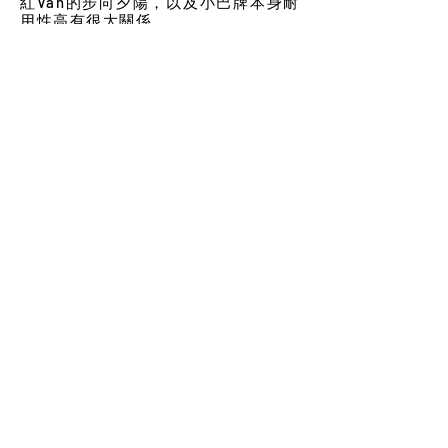
紅Van的步向夕陽，以及小巴牌本身耐
用性高有很大關係。
回想19 87年，他購入雕刻機，大受業
界歡迎，因為出貨快，成品也比手寫
牌更耐用，自此他獨攬八、九成生
意。然而，這無疑是搬石頭砸自己的
腳，因為手寫牌已可使用幾十年，雕
刻牌的耐用程度更可達半世紀甚或更
久，導致訂製小巴牌的需求漸漸減
少，加上紅Van 走向沒落後，雕刻小
巴牌的訂單也更趨少人問津了。至於
綠Van則主要使用布牌，這類牌同樣十
分耐用，也是由麥錦生負責製作。到
了今日，新型小巴均用上電子牌，這
部分已不再需要他的手藝了。
一聲「大丸有落」已成集體回憶
在眾多已消失的小巴牌中，麥錦生最
難忘銅鑼灣的大丸。相信有一定年紀
的市民都在小巴上喊過「大丸有
落」。他感慨地說：「很可惜，大丸
這麼大的地標，一個集體回憶就這樣
消失。大丸曾是『蒲點』，那裏聚集
很多年輕人，附近還有京華戲院。」