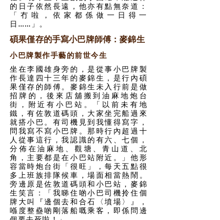
的日子依然長遠，他亦有點無奈道：
「冇啦，依家都係做一日得一
日……」。
碩果僅存的手寫小巴牌師傅：麥錦生
小巴牌製作手藝的前世今生
坐在李國雄身旁的，是從事小巴牌製
作長達四十三年的麥錦生，是行內碩
果僅存的師傅。麥錦生未入行前是做
招牌的，後來店舖搬到油麻地炮台
街，附近有小巴站。「以前未有地
鐵，有佐敦道碼頭，大家坐完船過來
就搭小巴。有司機見到我懂得寫字，
問我寫不寫小巴牌。那時行內超過十
人從事這行，我認識的有六、七個，
分佈在油麻地、觀塘、青山道、北
角，主要都是在小巴站附近。」他形
容當時炮台街「很旺」，每天五點很
多上班族排隊候車，場面相當熱鬧。
旁邊原是佐敦道碼頭和小巴站，麥錦
生笑言：「我睇住啲小巴司機拎住個
牌大叫『邊個去和合石〈墳場〉』，
喺度整蠱啲剛落船嘅乘客，即係問邊
個要去死啦！」