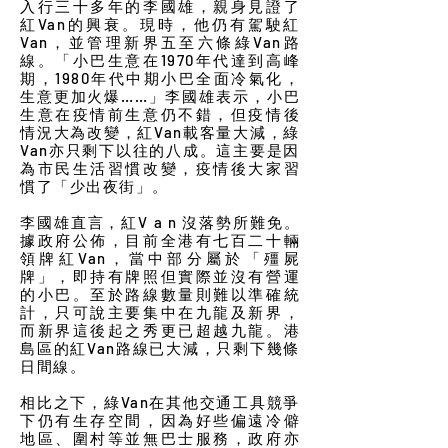
入行三十多年的李國雄，親身見證了
紅Van的興衰。現時，他仍有駕駛紅
Van，並管理新界五至六條綠Van路
線。「小巴生意在1970年代達到高峰
期，1980年代中期小巴全面冷氣化，
生意更加火爆……」李國雄表示，小巴
生意在疫情前生意仍不錯，但疫情後
情況大為改變，紅Van載客量大減，綠
Van亦只剩下以往的八成。這主要是因
為市民生活習慣改變，疫情後大家習
慣了「少出夜街」。
李國雄直言，紅V a n 沒落勢所難免。
據政府公佈，目前全港有七百二十輛
領牌紅Van，當中部分屬於「殭屍
牌」，即持有牌照但實際並沒有營運
的小巴。至於路線數量則難以準確統
計，只可說主要集中在九龍及新界，
而新界這後起之秀更已超越九龍。港
島區的紅Van路線已大減，只剩下幾條
日間線。
相比之下，綠Van在其他交通工具競爭
下仍有生存空間，因為好些偏遠冷僻
地區、圍村等並無巴士服務，政府亦